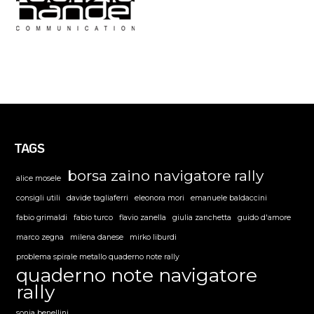
TAGS
borsa zaino navigatore rally
alice mosele
consigli utili
davide tagliaferri
eleonora mori
emanuele baldaccini
fabio grimaldi
fabio turco
flavio zanella
giulia zanchetta
guido d'amore
marco zegna
milena danese
mirko liburdi
problema spirale metallo quaderno note rally
quaderno note navigatore
rally
sonia benellini