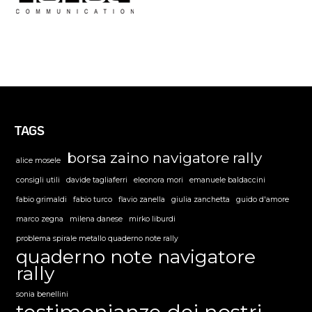
TAGS
borsa zaino navigatore rally
alice mosele
consigli utili
davide tagliaferri
eleonora mori
emanuele baldaccini
fabio grimaldi
fabio turco
flavio zanella
giulia zanchetta
guido d'amore
marco zegna
milena danese
mirko liburdi
problema spirale metallo quaderno note rally
quaderno note navigatore
rally
sonia benellini